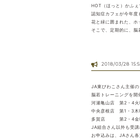
HOT（ほっと）かふ
認知症カフェが今年度
花と緑に囲まれた、ホ
そこで、定期的に、脳
2018/03/28 15:5
JA東びわこさん主催
脳若トレーニングを開
河瀬亀山店 第2・4火曜
中央彦根店 第1・3木
多賀店 第2・4金曜
JA組合さん以外も受
お申込みは、JAさん各