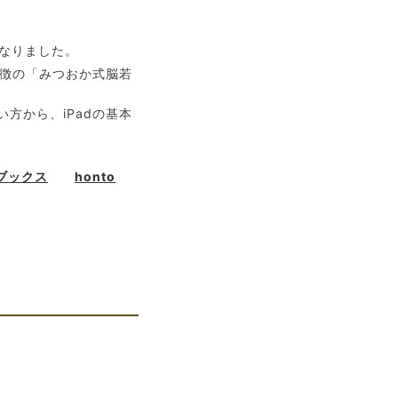
売になりました。
特徴の「みつおか式脳若
方から、iPadの基本
ブックス
honto