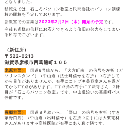
となりました。
移転先では、石ころパソコン教室と民間委託のパソコン訓練
校の開校を予定しております。
新教室での営業は
2023年2月2日（水）開始の予定
です。
今後も皆様の信頼にお応えできるよう倍旧の努力をしてまい
る所存でございます。
（新住所）
〒522-0213
滋賀県彦根市西葛籠町１６５
米原方面）
国道8号線から、「犬方町南」の信号を左折（ガ
ソリンスタンド）→中山道（法士町信号を右折）→右折して
から目印がありませんが、右手にコトブキ美容室さんを過ぎ
てからT字路があります。T字路角の右手に了法寺さん、2軒
目が「石ころパソコン教室」です。中山道沿いの葛籠町バス
停前です。
豊郷方面）
国道８号線から、「野口」の信号を右折（すき
家野口店）→中山道（出町信号）を左折→左手には大東電材
さんがあります→高崎医院が右手にあり直ぐ隣です。