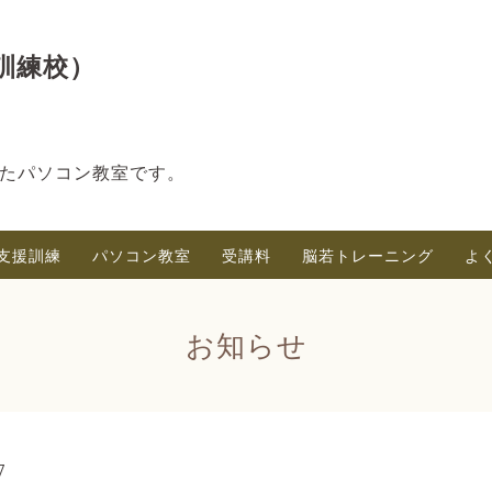
訓練校）
たパソコン教室です。
支援訓練
パソコン教室
受講料
脳若トレーニング
よ
お知らせ
7