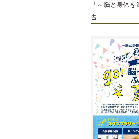
「～脳と身体を
告